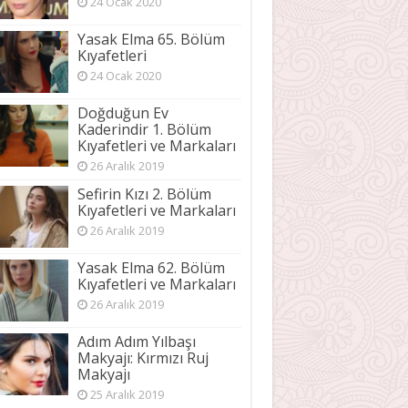
24 Ocak 2020
Yasak Elma 65. Bölüm
Kıyafetleri
24 Ocak 2020
Doğduğun Ev
Kaderindir 1. Bölüm
Kıyafetleri ve Markaları
26 Aralık 2019
Sefirin Kızı 2. Bölüm
Kıyafetleri ve Markaları
26 Aralık 2019
Yasak Elma 62. Bölüm
Kıyafetleri ve Markaları
26 Aralık 2019
Adım Adım Yılbaşı
Makyajı: Kırmızı Ruj
Makyajı
25 Aralık 2019