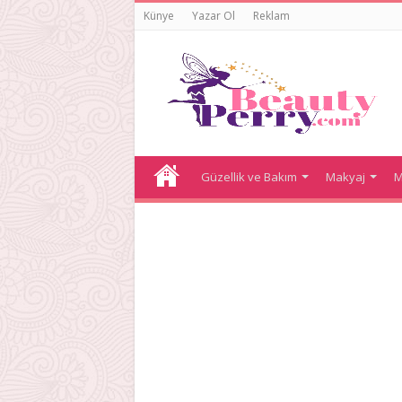
Künye
Yazar Ol
Reklam
Güzellik ve Bakım
Makyaj
M