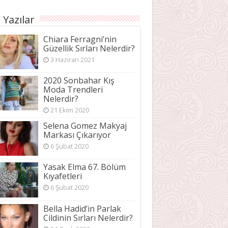
 Yazılar
Chiara Ferragni’nin
Güzellik Sırları Nelerdir?
3 Haziran 2021
2020 Sonbahar Kış
Moda Trendleri
Nelerdir?
21 Ekim 2020
Selena Gomez Makyaj
Markası Çıkarıyor
6 Şubat 2020
Yasak Elma 67. Bölüm
Kıyafetleri
6 Şubat 2020
Bella Hadid’in Parlak
Cildinin Sırları Nelerdir?