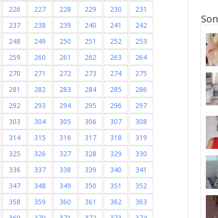
226
227
228
229
230
231
Son
237
238
239
240
241
242
248
249
250
251
252
253
259
260
261
262
263
264
270
271
272
273
274
275
281
282
283
284
285
286
292
293
294
295
296
297
303
304
305
306
307
308
314
315
316
317
318
319
325
326
327
328
329
330
336
337
338
339
340
341
347
348
349
350
351
352
358
359
360
361
362
363
369
370
371
372
373
374