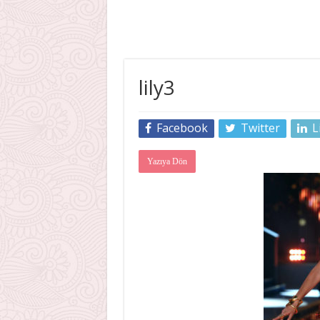
lily3
Facebook
Twitter
L
Yazıya Dön