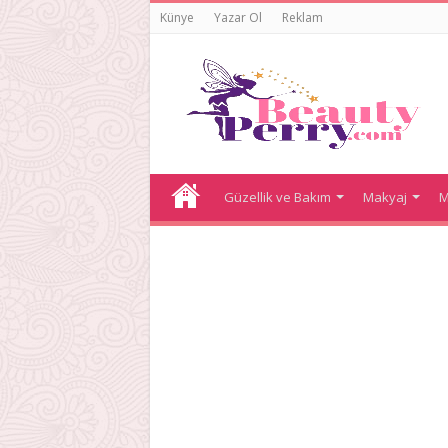
Künye
Yazar Ol
Reklam
Güzellik ve Bakım
Makyaj
M