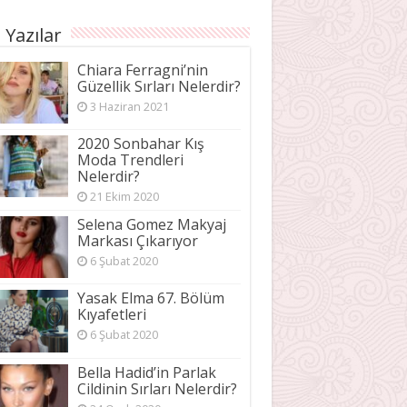
 Yazılar
Chiara Ferragni’nin
Güzellik Sırları Nelerdir?
3 Haziran 2021
2020 Sonbahar Kış
Moda Trendleri
Nelerdir?
21 Ekim 2020
Selena Gomez Makyaj
Markası Çıkarıyor
6 Şubat 2020
Yasak Elma 67. Bölüm
Kıyafetleri
6 Şubat 2020
Bella Hadid’in Parlak
Cildinin Sırları Nelerdir?