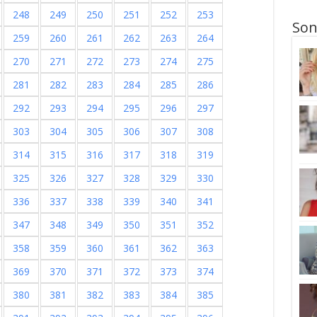
248
249
250
251
252
253
Son
259
260
261
262
263
264
270
271
272
273
274
275
281
282
283
284
285
286
292
293
294
295
296
297
303
304
305
306
307
308
314
315
316
317
318
319
325
326
327
328
329
330
336
337
338
339
340
341
347
348
349
350
351
352
358
359
360
361
362
363
369
370
371
372
373
374
380
381
382
383
384
385