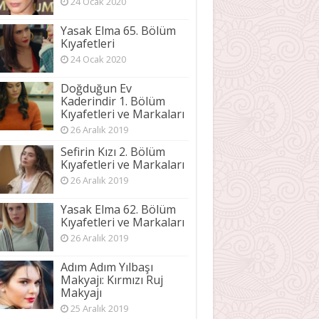
24 Ocak 2020
Yasak Elma 65. Bölüm
Kıyafetleri
24 Ocak 2020
Doğduğun Ev
Kaderindir 1. Bölüm
Kıyafetleri ve Markaları
26 Aralık 2019
Sefirin Kızı 2. Bölüm
Kıyafetleri ve Markaları
26 Aralık 2019
Yasak Elma 62. Bölüm
Kıyafetleri ve Markaları
26 Aralık 2019
Adım Adım Yılbaşı
Makyajı: Kırmızı Ruj
Makyajı
25 Aralık 2019